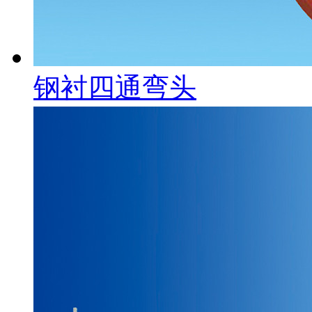
钢衬四通弯头