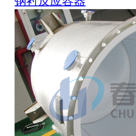
钢衬反应容器