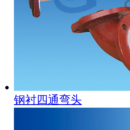
钢衬四通弯头