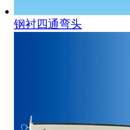
钢衬四通弯头