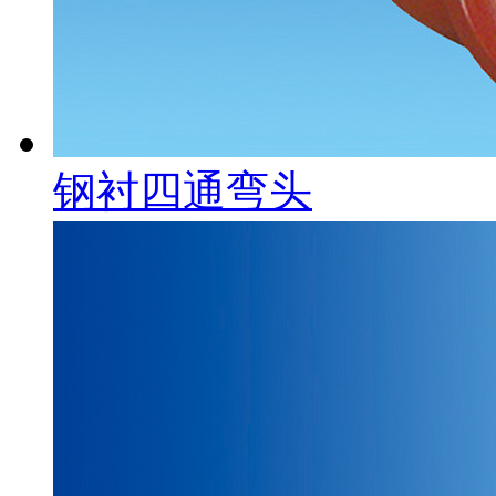
钢衬四通弯头