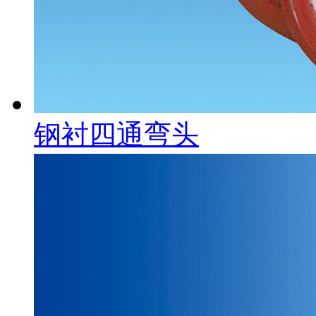
钢衬四通弯头